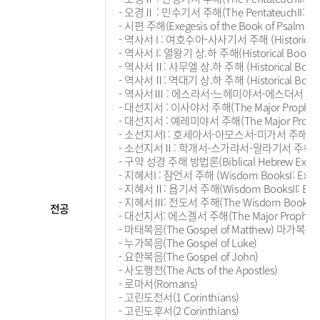
- 오경Ⅱ : 민수기서 주해(The PentateuchII: Exeg
- 시편 주해(Exegesis of the Book of Psalms)
- 역사서 I : 여호수아-사사기서 주해 (Historical Book
- 역사서 I: 열왕기 상.하 주해(Historical BooksI: Ex
- 역사서Ⅱ: 사무엘 상.하 주해 (Historical BooksII: 
- 역사서Ⅱ: 역대기 상.하 주해 (Historical BooksI: E
- 역사서Ⅲ : 에스라서-느헤미야서-에스더서 주해(Historic
- 대선지서 : 이사야서 주해(The Major Prophets: Ex
- 대선지서 : 예레미야서 주해(The Major Prophets: 
- 소선지서I : 호세아서-아모스서-미가서 주해(The Minor
- 소선지서Ⅱ: 학개서-스가랴서-말라기서 주해(The Minor P
- 구약 성경 주해 방법론(Biblical Hebrew Exegesis
- 지혜서I : 잠언서 주해 (Wisdom BooksI: Exegesi
- 지혜서Ⅱ: 욥기서 주해(Wisdom BooksII: Exegesi
- 지혜서Ⅲ: 전도서 주해(The Wisdom BooksⅢ: Exeg
전공
- 대선지서: 에스겔서 주해(The Major Prophets (Exe
- 마태복음(The Gospel of Matthew) 마가복음(Th
- 누가복음(The Gospel of Luke)
- 요한복음(The Gospel of John)
- 사도행전(The Acts of the Apostles)
- 로마서(Romans)
- 고린도전서(1 Corinthians)
- 고린도후서(2 Corinthians)