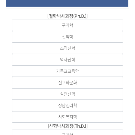
[철학박사과정(Ph.D.)]
구약학
신약학
조직신학
역사신학
기독교교육학
선교와문화
실천신학
상담심리학
사회복지학
[신학박사과정(Th.D.)]