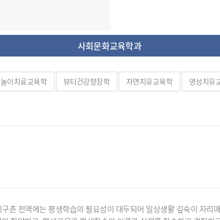
사회문화교육학과
놀이치료교육학
뷰티건강향장학
자연치유교육학
영성치유
지구촌 전역에는 평생학습의 필요성이 대두되어 일상생활 깊숙이 자리매