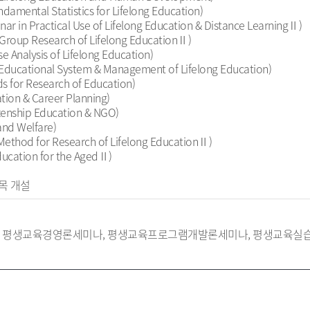
tal Statistics for Lifelong Education)
actical Use of Lifelong Education & Distance LearningⅡ)
p Research of Lifelong EducationⅡ)
lysis of Lifelong Education)
tional System & Management of Lifelong Education)
or Research of Education)
n & Career Planning)
nship Education & NGO)
nd Welfare)
d for Research of Lifelong EducationⅡ)
cation for the AgedⅡ)
목 개설
 평생교육경영론세미나, 평생교육프로그램개발론세미나, 평생교육실