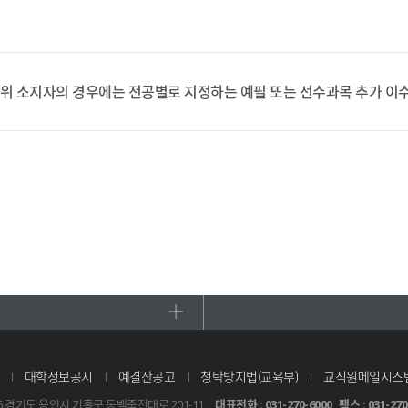
학위 소지자의 경우에는 전공별로 지정하는 예필 또는 선수과목 추가 이
대학정보공시
예결산공고
청탁방지법(교육부)
교직원메일시스
95 경기도 용인시 기흥구 동백죽전대로 201-11
대표전화 : 031-270-6000
팩스 : 031-270