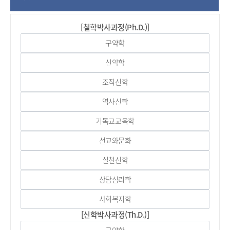
[철학박사과정(Ph.D.)]
구약학
신약학
조직신학
역사신학
기독교교육학
선교와문화
실천신학
상담심리학
사회복지학
[신학박사과정(Th.D.)]