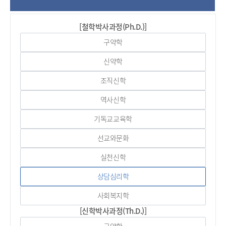
[철학박사과정(Ph.D.)]
구약학
신약학
조직신학
역사신학
기독교교육학
선교와문화
실천신학
상담심리학
사회복지학
[신학박사과정(Th.D.)]