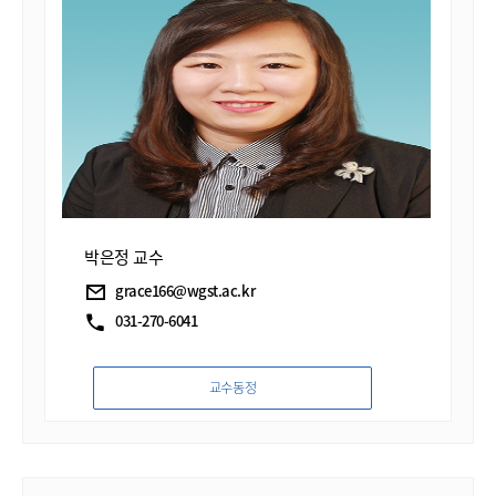
연구하기 위하여 이화여자대학교 기독교학과 목회상담
전공 박사과정에 입학하였다. 임상훈련으로는
연세상담코칭지원센터에서 놀이치료 인턴, 레지던트,
상담전문가 과정을 통하여 아동 청소년상담, 놀이치료,
개인면접상담, 집단상담, 가족치료에 관한 임상훈련을
철저히 받았다. 박사 과정 중에는 서대문구청,
송파복지관, 건강가정지원쎈터, 교육청과 함께 상담
프로그램 프로젝트들을 진행하였다. 이후에는
온누리교회 상담실 팀장으로써 상담실 운영과 교육,
강의, 아동청소년 상담, 개인면접상담, 가족상담을
박은정 교수
하였고 MBC ‘생방송 오늘아침’ 등의 TV 프로그램에
출연하였다. 박 교수는 2013년부터 웨스트민스터
grace166@wgst.ac.kr
신학대학원 대학교에 부임하여 석박사 학생들의 상담
031-270-6041
이론과 임상교육, 평생교육원의 놀이심리상담사와
미술심리상담사, 국가공인 청소년 상담사,
미술명화지도사, 임상심리사등의 자격증 교육과정
교수동정
개발을 통하여 재학생과 졸업생들의 상담 이론과 임상,
진로지도에 힘쓰고 있다. 현재까지 박 교수가 지도한
졸업생 및 재학생들의 취업 현황을 보면 용인시, 수원시,
성남시, 진천시 교육청 학습상담사로 활동 중이며