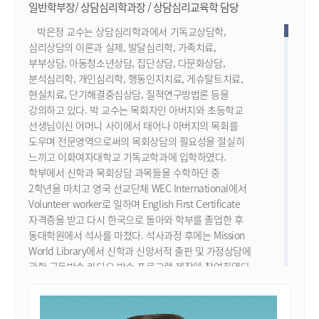
일반학부장/ 상담심리학과장 / 상담심리교육학 담당
박은정 교수는 상담심리학과에서 기독교상담학,
심리상담의 이론과 실제, 발달심리학, 가족치료,
부부상담, 아동청소년상담, 집단상담, 다문화상담,
분석심리학, 개인심리학, 행동인지치료, 게슈탈트치료,
현실치료, 단기해결중심상담, 질적연구방법론 등을
강의하고 있다. 박 교수는 목회자인 아버지와 초등학교
선생님이신 어머니 사이에서 태어나 아버지의 목회를
도우며 전문영역으로써의 목회상담의 필요성을 절실히
느끼고 이화여자대학교 기독교학과에 입학하였다.
학부에서 신학과 목회상담 과목들을 수학하던 중
2학년을 마치고 영국 선교단체 WEC International에서
Volunteer worker로 일하며 English First Certificate
자격증을 받고 다시 한국으로 돌아와 학부를 졸업한 후
동대학원에서 석사를 마쳤다. 석사과정 후에는 Mission
World Library에서 신학과 신앙서적 출판 및 가정상담에
관한 극동방송 라디오 방송 프로그램 제작에 참여하였다.
이어서 두란노 잡지 ‘빛과 소금’의 상담전문 기자로
입사하여 인터뷰와 상담관련 프로그램을 취재하고
기사를 작성하였고 결혼 후 상담을 더 전문적으로