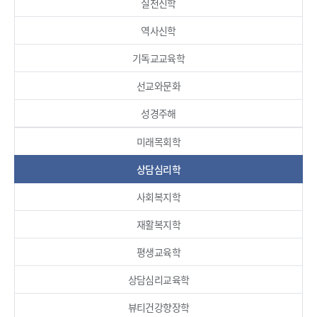
실천신학
역사신학
기독교교육학
선교와문화
성경주해
미래목회학
상담심리학
사회복지학
재활복지학
평생교육학
상담심리교육학
뷰티건강향장학