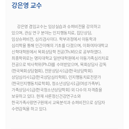
자양고등학교, 성산초등학교, 은혜샘물학교
강은영 교수
전문상담사로 재직 중이다. 덧붙여 용인시와 파주시
건강가정지원쎈터, 잠실한부모가정지원쎈터 등 다양한
곳에서 활동하고 있다. 특히 학생들은 상담심리학과
강은영 겸임교수는 임상실습과 슈퍼비전을 강의하고
석박사 과정 또는 상담심리교육, 놀이치료교육학과에
있으며, 관심 연구 분야는 인지행동치료, 집단상담,
입학하여 졸업할 때까지 매주 월요일 또는 토요일
임상슈퍼비전, 심리검사이다. 학부과정에서 아동학과
수업시간에 선택하여 집중할 수 있기에 사역자와
심리학을 통해 인간이해의 기초를 다졌으며, 이화여자대학교
직장인도 석박사 과정에 함께 할 수 있다. 현재 박 교수의
신학대학원에서 목회상담학 전공(Th.M)으로 공부하였다.
활동분야로는 한국놀이심리상담사협회 감독
최종학위로는 명지대학교 일반대학원에서 아동가족심리치료
수퍼바이저, 대학 평생교육원 협의회 놀이심리상담사
전공으로 박사학위(Ph.D)를 수여받았으며, 목회상담사 감독
자격증 출제위원, 한국기독교상담심리학회 임상
(한국목회상담협회), 전문상담사1급(한국상담학회).
부위원장, 경기도 학생상담자원봉사자 교육위원,
상담심리사1급(한국상담심리학회), 인지행동치료전문가
부모교육, 교사교육, 상담사교육 강의와 상담 분야이다.
(한국인지행동치료학회), 청소년상담사1급(여성가족부),
가족상담사1급(한국청소년상담학회) 외 다수의 자격증을
저서로는 [정신분석 지향의 놀이치료와 모래치료]
보유하고 있다. 현재 샤론정신건강연구소와
2021. 한국임상정신분석연구소ICP
한국가족사랑연구원에서 교육분석과 슈퍼비전으로 상담자
자격증으로는 한국정신분석심리상담학회,
수련감독을 하고 있다.
전문심리상담사 1급, 놀이심리상담사 1급